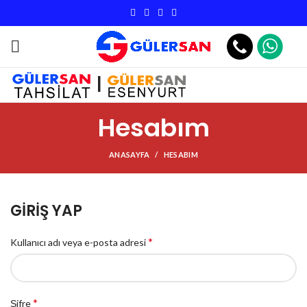
|
Hesabım
ANASAYFA
HESABIM
GIRIŞ YAP
*
Kullanıcı adı veya e-posta adresi
*
Şifre