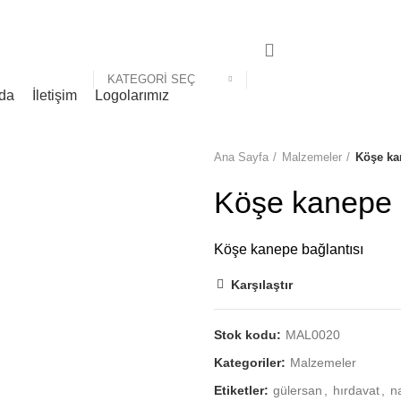
z. San. Tic. Ltd. Şti.
KATEGORI SEÇ
da
İletişim
Logolarımız
Ana Sayfa
Malzemeler
Köşe ka
Köşe kanepe 
Köşe kanepe bağlantısı
Karşılaştır
Stok kodu:
MAL0020
Kategoriler:
Malzemeler
Etiketler:
gülersan
,
hırdavat
,
n