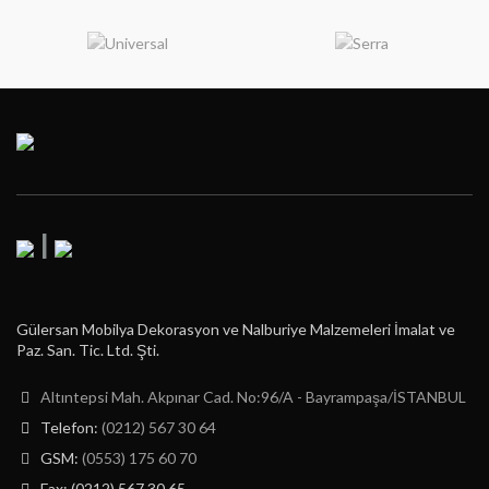
|
Gülersan Mobilya Dekorasyon ve Nalburiye Malzemeleri İmalat ve
Paz. San. Tic. Ltd. Şti.
Altıntepsi Mah. Akpınar Cad. No:96/A - Bayrampaşa/İSTANBUL
Telefon:
(0212) 567 30 64
GSM:
(0553) 175 60 70
Fax: (0212) 567 30 65