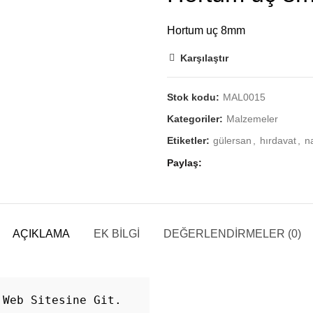
Hortum uç 8mm
Karşılaştır
Stok kodu:
MAL0015
Kategoriler:
Malzemeler
Etiketler:
gülersan
,
hırdavat
,
n
Paylaş
AÇIKLAMA
EK BILGI
DEĞERLENDIRMELER (0)
 Web Sitesine Git.