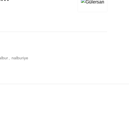
albur
,
nalburiye