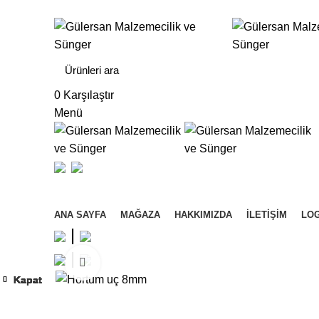
Gülersan Mobilya Dekorasyon ve Nalburiye Malzemel
0
Karşılaştır
Menü
Kategorilere Gözat
ANA SAYFA
MAĞAZA
HAKKIMIZDA
İLETIŞIM
LOG
|
|
Büyütmek için tıklayın
Kapat
Kapat
Kapat
Kapat
Kapat
Kapat
Kapat
Kapat