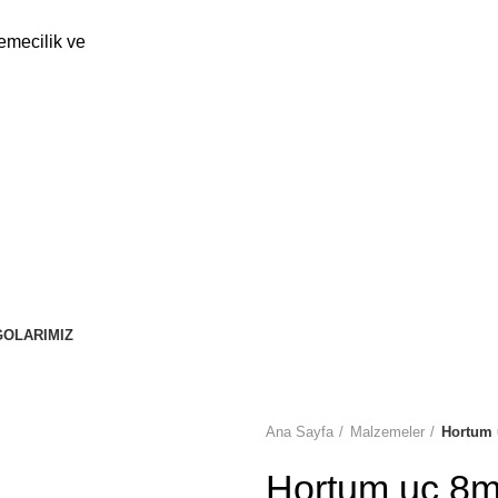
eri İmalat ve Paz. San. Tic. Ltd. Şti.
OLARIMIZ
Ana Sayfa
Malzemeler
Hortum
Hortum uç 8