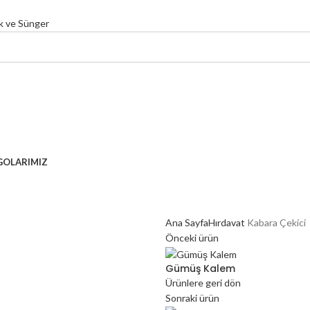
lat ve Paz. San. Tic. Ltd. Şti.
GOLARIMIZ
Ana Sayfa
Hırdavat
Kabara Çekici
Önceki ürün
Gümüş Kalem
Ürünlere geri dön
Sonraki ürün