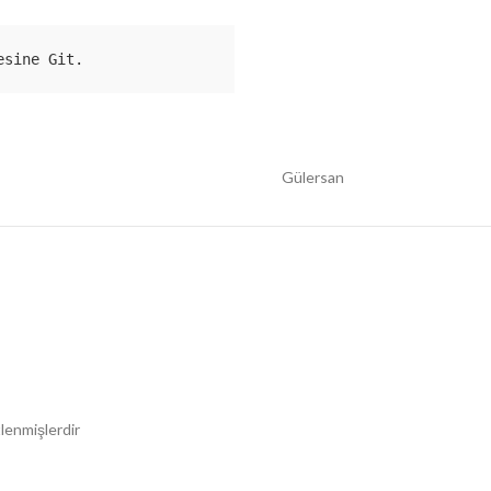
esine Git.
Gülersan
tlenmişlerdir