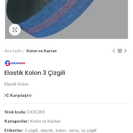
Büyütmek için tıklayın
Ana Sayfa
Kolon ve Kaytan
Elastik Kolon 3 Çizgili
Elastik Kolon
Karşılaştır
Stok kodu:
EK3Ç001
Kategoriler:
Kolon ve Kaytan
Etiketler:
3 çizgili
,
elastik
,
kolon
,
serra
,
üç çizgili