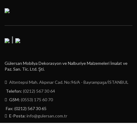
|
Gülersan Mobilya Dekorasyon ve Nalburiye Malzemeleri İmalat ve
Paz. San. Tic. Ltd. Şti.
Altıntepsi Mah. Akpınar Cad. No:96/A - Bayrampaşa/İSTANBUL
Telefon:
(0212) 567 30 64
GSM:
(0553) 175 60 70
Fax: (0212) 567 30 65
E-Posta:
info@gulersan.com.tr