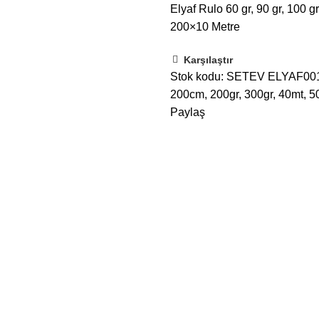
Elyaf Rulo 60 gr, 90 gr, 100 g
200×10 Metre
Karşılaştır
Stok kodu:
SETEV ELYAF00
200cm
,
200gr
,
300gr
,
40mt
,
5
Paylaş