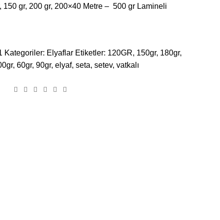
r, 150 gr, 200 gr, 200×40 Metre – 500 gr Lamineli
1
Kategoriler:
Elyaflar
Etiketler:
120GR
,
150gr
,
180gr
,
00gr
,
60gr
,
90gr
,
elyaf
,
seta
,
setev
,
vatkalı