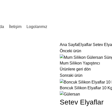
z. San. Tic. Ltd. Şti.
da
İletişim
Logolarımız
Ana Sayfa
Elyaflar
Setev Elyaf
Önceki ürün
Mum Silikon Yapıştırıcı
Ürünlere geri dön
Sonraki ürün
Boncuk Silikon Elyaflar 10 K
Setev Elyaflar