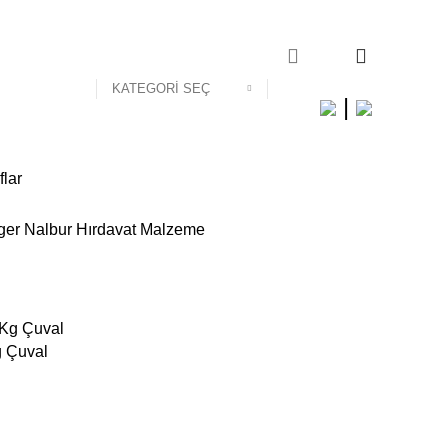
0
KATEGORI SEÇ
|
lar
g Çuval