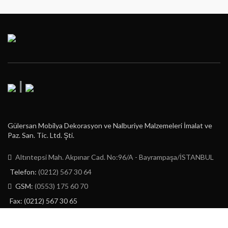
|
Gülersan Mobilya Dekorasyon ve Nalburiye Malzemeleri İmalat ve
Paz. San. Tic. Ltd. Şti.
Altıntepsi Mah. Akpınar Cad. No:96/A - Bayrampaşa/İSTANBUL
Telefon:
(0212) 567 30 64
GSM:
(0553) 175 60 70
Fax: (0212) 567 30 65
E-Posta:
info@gulersan.com.tr