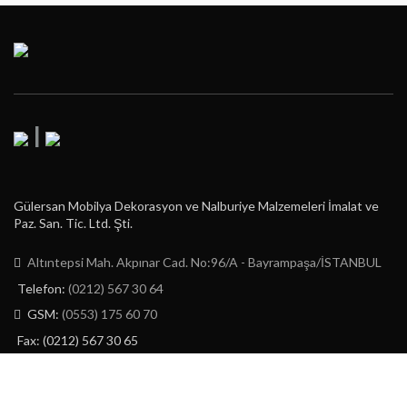
|
Gülersan Mobilya Dekorasyon ve Nalburiye Malzemeleri İmalat ve
Paz. San. Tic. Ltd. Şti.
Altıntepsi Mah. Akpınar Cad. No:96/A - Bayrampaşa/İSTANBUL
Telefon:
(0212) 567 30 64
GSM:
(0553) 175 60 70
Fax: (0212) 567 30 65
E-Posta:
info@gulersan.com.tr