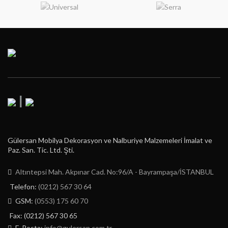
|
Gülersan Mobilya Dekorasyon ve Nalburiye Malzemeleri İmalat ve
Paz. San. Tic. Ltd. Şti.
Altıntepsi Mah. Akpınar Cad. No:96/A - Bayrampaşa/İSTANBUL
Telefon:
(0212) 567 30 64
GSM:
(0553) 175 60 70
Fax: (0212) 567 30 65
E-Posta:
info@gulersan.com.tr