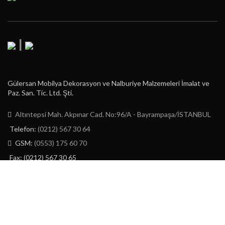
|
Gülersan Mobilya Dekorasyon ve Nalburiye Malzemeleri İmalat ve
Paz. San. Tic. Ltd. Şti.
Altıntepsi Mah. Akpınar Cad. No:96/A - Bayrampaşa/İSTANBUL
Telefon:
(0212) 567 30 64
GSM:
(0553) 175 60 70
Fax: (0212) 567 30 65
E-Posta:
info@gulersan.com.tr
GÜLERSAN LTD. ŞTİ.
2023 | CREATED BY