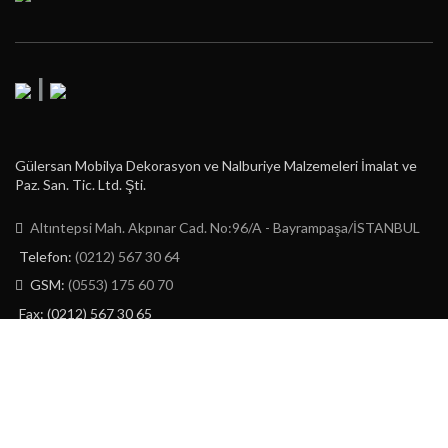
|
Gülersan Mobilya Dekorasyon ve Nalburiye Malzemeleri İmalat ve
Paz. San. Tic. Ltd. Şti.
Altıntepsi Mah. Akpınar Cad. No:96/A - Bayrampaşa/İSTANBUL
Telefon:
(0212) 567 30 64
GSM:
(0553) 175 60 70
Fax: (0212) 567 30 65
E-Posta:
info@gulersan.com.tr
GÜLERSAN LTD. ŞTİ.
2023 | CREATED BY