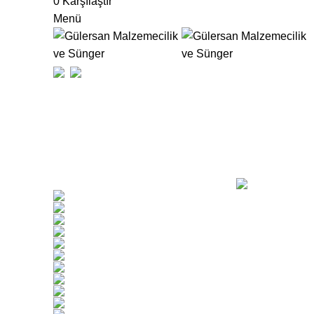
0
Karşılaştır
Menü
sı
bizon
Kategoriler
TÜMÜ
ÜRÜNLER
GENEL
0 ÜRÜNLER
İP ÇEŞITLERI
KEÇE