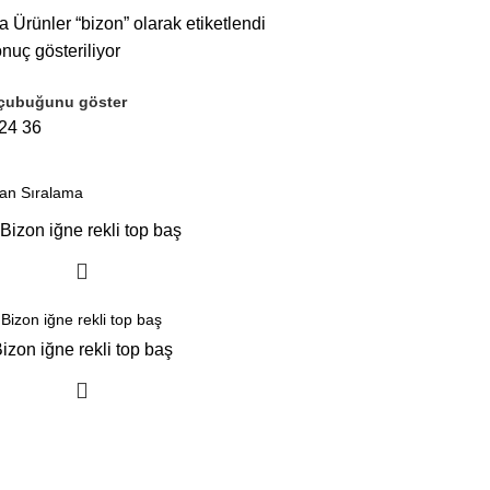
ZIMBA ÇEŞITLERI
5 ÜRÜNLER
a
Ürünler “bizon” olarak etiketlendi
onuç gösteriliyor
çubuğunu göster
24
36
Bizon iğne rekli top baş
izon iğne rekli top baş