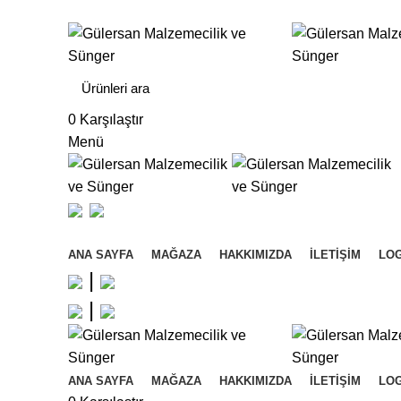
Gülersan Mobilya Dekorasyon ve Nalburiye Malzemel
0
Karşılaştır
Menü
Kategorilere Gözat
ANA SAYFA
MAĞAZA
HAKKIMIZDA
İLETIŞIM
LOG
|
|
ANA SAYFA
MAĞAZA
HAKKIMIZDA
İLETIŞIM
LOG