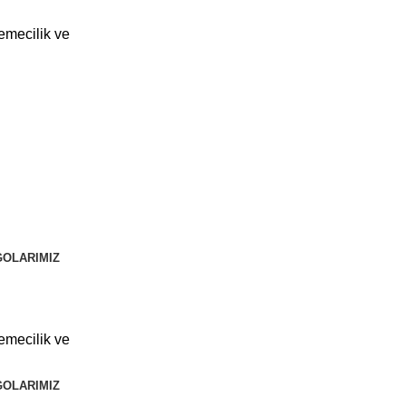
eri İmalat ve Paz. San. Tic. Ltd. Şti.
OLARIMIZ
OLARIMIZ