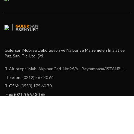
|
Gülersan Mobilya Dekorasyon ve Nalburiye Malzemeleri İmalat ve
Paz. San. Tic. Ltd. Şti.
Altıntepsi Mah. Akpınar Cad. No:96/A - Bayrampaşa/İSTANBUL
Telefon:
(0212) 567 30 64
GSM:
(0553) 175 60 70
Fax: (0212) 567 30 65
E-Posta:
info@gulersan.com.tr
GÜLERSAN LTD. ŞTİ.
2023 | CREATED BY