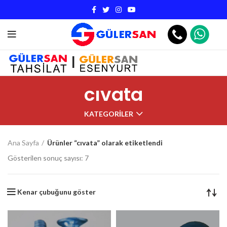
|
cıvata
KATEGORILER
Ana Sayfa
Ürünler “cıvata” olarak etiketlendi
Gösterilen sonuç sayısı: 7
Kenar çubuğunu göster