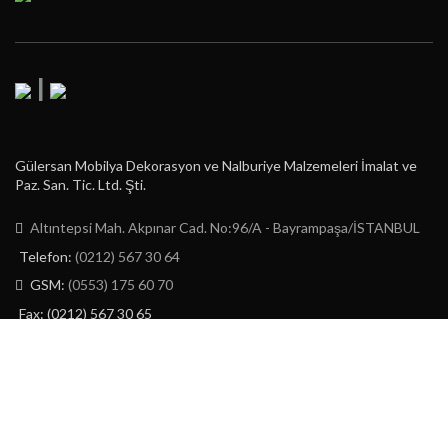
|
Gülersan Mobilya Dekorasyon ve Nalburiye Malzemeleri İmalat ve
Paz. San. Tic. Ltd. Şti.
Altıntepsi Mah. Akpınar Cad. No:96/A - Bayrampaşa/İSTANBUL
Telefon:
(0212) 567 30 64
GSM:
(0553) 175 60 70
Fax: (0212) 567 30 65
E-Posta:
info@gulersan.com.tr
GÜLERSAN LTD. ŞTİ.
2023 | CREATED BY