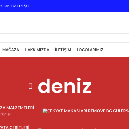
San. Tic. Ltd. Şti.
MAĞAZA
HAKKIMIZDA
İLETIŞIM
LOGOLARIMIZ
deniz
ZA MALZEMELERI
Ürünler
VATA ÇEŞITLERI