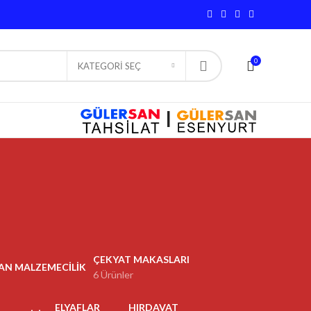
0
KATEGORI SEÇ
|
ÇEKYAT MAKASLARI
6 Ürünler
ELYAFLAR
HIRDAVAT