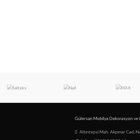
Gülersan Mobilya Dekorasyon ve Na
Altıntepsi Mah. Akpınar Cad.