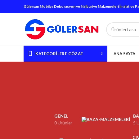
Gülersan Mobilya Dekorasyon ve Nalburiye Malzemeleri İmalat ve Paz. 
KATEGORILERE GÖZAT
ANA SAYFA
GENEL
BA
0 Ürünler
5 
CI