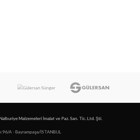
lburiye Malzemeleri İmalat ve Paz. San. Tic. Ltd. Şti.
 No:96/A - Bayrampaşa/İSTANBUL