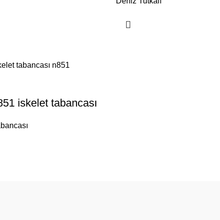
Deniz Tutkalı
851 iskelet tabancası
abancası