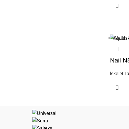
Kapat
Nail N
İskelet T