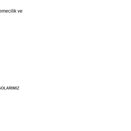
eri İmalat ve Paz. San. Tic. Ltd. Şti.
OLARIMIZ