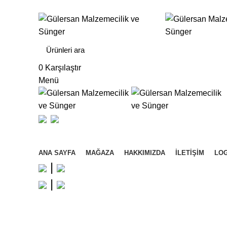
Gülersan Mobilya Dekorasyon ve Nalburiye Malzemel
0
Karşılaştır
Menü
Kategorilere Gözat
ANA SAYFA
MAĞAZA
HAKKIMIZDA
İLETIŞIM
LOG
|
|