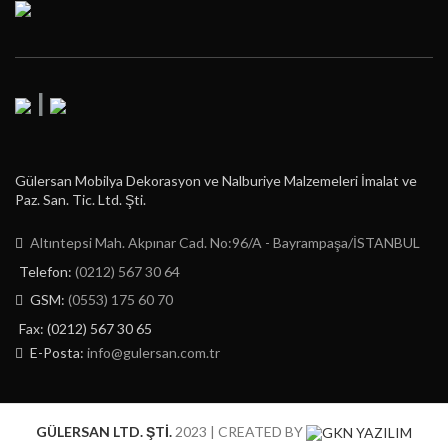
|
Gülersan Mobilya Dekorasyon ve Nalburiye Malzemeleri İmalat ve
Paz. San. Tic. Ltd. Şti.
Altıntepsi Mah. Akpınar Cad. No:96/A - Bayrampaşa/İSTANBUL
Telefon:
(0212) 567 30 64
GSM:
(0553) 175 60 70
Fax: (0212) 567 30 65
E-Posta:
info@gulersan.com.tr
GÜLERSAN LTD. ŞTİ.
2023 | CREATED BY