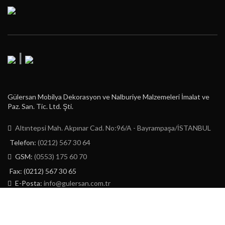
|
Gülersan Mobilya Dekorasyon ve Nalburiye Malzemeleri İmalat ve
Paz. San. Tic. Ltd. Şti.
Altıntepsi Mah. Akpınar Cad. No:96/A - Bayrampaşa/İSTANBUL
Telefon:
(0212) 567 30 64
GSM:
(0553) 175 60 70
Fax: (0212) 567 30 65
E-Posta:
info@gulersan.com.tr
GÜLERSAN LTD. ŞTİ.
2023 | CREATED BY