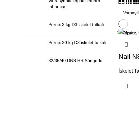
Vibrasyonlu kapsül kabara
tabancası
sı
Pernix 3 kg D3 iskelet tutkalı
Kapat
Pernix 30 kg D3 iskelet tutkalı
Nail N
32/35/40 DNS HR Süngerler
İskelet T