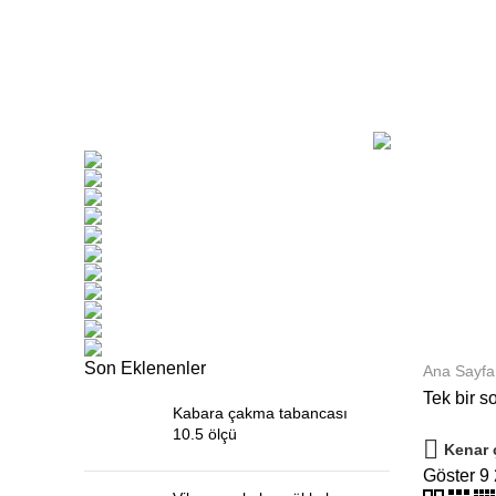
nail
Kategoriler
TÜMÜ
ÜRÜNLER
GENEL
0 ÜRÜNLER
sı
İP ÇEŞITLERI
KEÇE
Son Eklenenler
Ana Sayfa
Tek bir s
Kabara çakma tabancası
10.5 ölçü
Kenar 
Göster
9