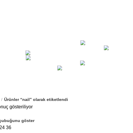
BAZA MALZEMELERI
5 ÜRÜNLER
ÇEKYAT MAKASLARI
6 ÜRÜNLER
ELYAFLAR
11 ÜRÜNLER
HIRDAVAT
23 ÜRÜNLER
3 ÜRÜNLER
KAB
LER
1 ÜRÜN
KOLO
KONTINÜ SÜNGERLER
7 ÜRÜNLER
MALZEMELER
34 ÜRÜNLER
SÜNGERLER
29 ÜRÜNLER
TABANCALAR
16 ÜRÜNLER
TELA VE ASTAR ÇEŞITLERI
9 ÜRÜNLER
YAPIŞTIRICILAR
13 ÜRÜNLER
ZIMBA ÇEŞITLERI
5 ÜRÜNLER
Ürünler “nail” olarak etiketlendi
onuç gösteriliyor
çubuğunu göster
24
36