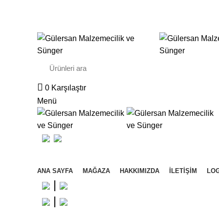
Gülersan Mobilya Dekorasyon ve Nalburiye Malzemeleri İmalat ve 
0
Karşılaştır
Menü
Kategorilere Gözat
ANA SAYFA
MAĞAZA
HAKKIMIZDA
İLETIŞIM
LOG
|
|