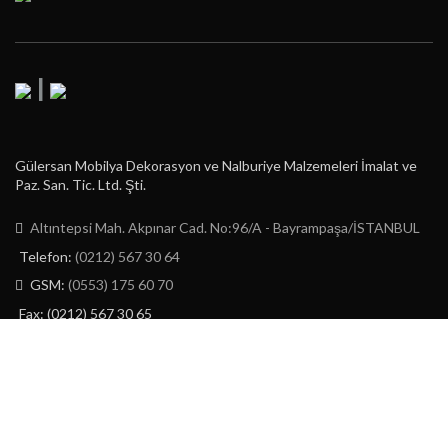
|
Gülersan Mobilya Dekorasyon ve Nalburiye Malzemeleri İmalat ve
Paz. San. Tic. Ltd. Şti.
Altıntepsi Mah. Akpınar Cad. No:96/A - Bayrampaşa/İSTANBUL
Telefon:
(0212) 567 30 64
GSM:
(0553) 175 60 70
Fax: (0212) 567 30 65
E-Posta:
info@gulersan.com.tr
GÜLERSAN LTD. ŞTİ.
2023 | CREATED BY