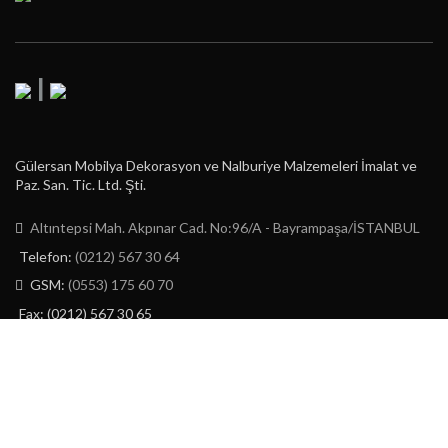
|
Gülersan Mobilya Dekorasyon ve Nalburiye Malzemeleri İmalat ve
Paz. San. Tic. Ltd. Şti.
Altıntepsi Mah. Akpınar Cad. No:96/A - Bayrampaşa/İSTANBUL
Telefon:
(0212) 567 30 64
GSM:
(0553) 175 60 70
Fax: (0212) 567 30 65
E-Posta:
info@gulersan.com.tr
GÜLERSAN LTD. ŞTİ.
2023 | CREATED BY