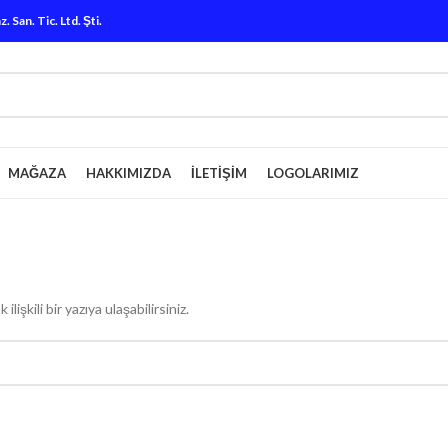
San. Tic. Ltd. Şti.
MAĞAZA
HAKKIMIZDA
İLETIŞIM
LOGOLARIMIZ
işkili bir yazıya ulaşabilirsiniz.