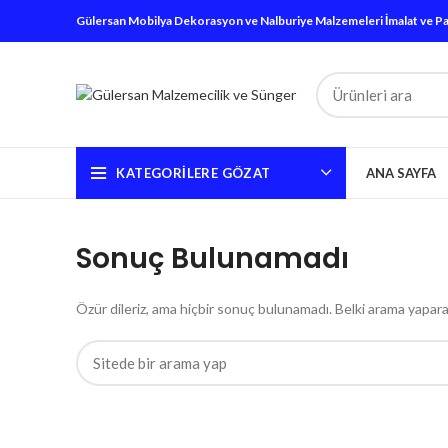
Gülersan Mobilya Dekorasyon ve Nalburiye Malzemeleri İmalat ve Paz. 
KATEGORILERE GÖZAT
ANA SAYFA
Sonuç Bulunamadı
Özür dileriz, ama hiçbir sonuç bulunamadı. Belki arama yaparak il